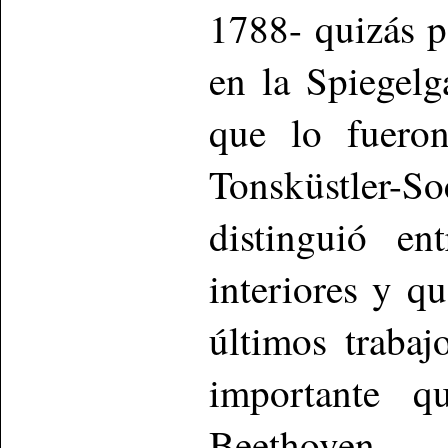
1788- quizás p
en la Spiegelg
que lo fuero
Tonsküstler
distinguió en
interiores y q
últimos traba
importante q
Beethoven.