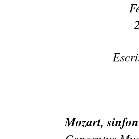
Fe
2
Escr
Mozart, sinfon
Concentus Mus