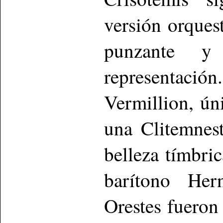
versión orques
punzante y
representac
Vermillion, ún
una Clitemnest
belleza tímbri
barítono Hern
Orestes fueron