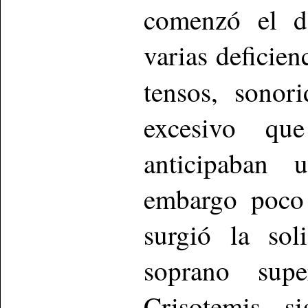
comenzó el de
varias deficie
tensos, sonor
excesivo que
anticipaban 
embargo poco 
surgió la sol
soprano sup
Crisotemis s