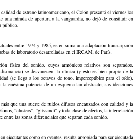
alidad de estreno latinoamericano, el Colón presentó el viernes los
ne una mirada de apertura a la vanguardia, no dejó de constituir en
n público.
ectuales entre 1974 y 1985, es en suma una adaptación-transcripción
pruebas de laboratorio desarrolladas en el IRCAM, de París.
ión física del sonido, cuyos armónicos relativos son separados,
-disonancia) se desvanecen, la rítmica (y esto es bien propio de la
idad (se llega a los octavos de tono, imperceptibles para el oído),
 a la enésima potencia de un esquema tan abstracto, sus ideaciones
 más que una suerte de ruidos difusos encauzados con calidad y la
nos, “clusters”, “glissandi” y toda clase de efectos, la interrelación
e entre las zonas diferenciales que separan cada sonido.
 en ejecutantes como en oyentes, resulta apropiada para ser ejecutada