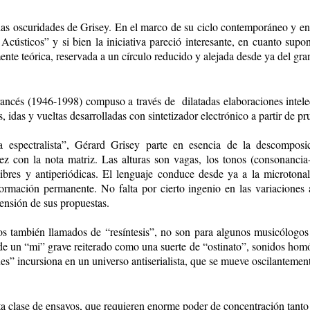
as oscuridades de Grisey. En el marco de su ciclo contemporáneo y en c
cústicos” y si bien la iniciativa pareció interesante, en cuanto supo
nte teórica, reservada a un círculo reducido y alejada desde ya del gra
francés (1946-1998) compuso a través de dilatadas elaboraciones intel
, idas y vueltas desarrolladas con sintetizador electrónico a partir de 
 espectralista”, Gérard Grisey parte en esencia de la descomposic
vez con la nota matriz. Las alturas son vagas, los tonos (consonancia
libres y antiperiódicas. El lenguaje conduce desde ya a la microtonal
formación permanente. No falta por cierto ingenio en las variaciones
tensión de sus propuestas.
os también llamados de “resíntesis”, no son para algunos musicólogos
de un “mi” grave reiterado como una suerte de “ostinato”, sonidos homófo
s” incursiona en un universo antiserialista, que se mueve oscilantement
sta clase de ensayos, que requieren enorme poder de concentración tanto