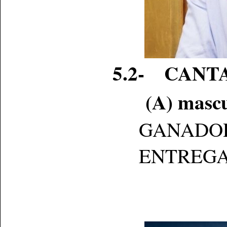
5.2- CANT
(A) mascu
GANADOR: B
ENTREGA: Se 