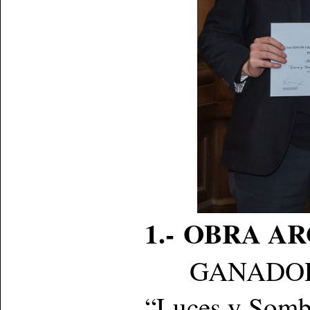
1.- OBRA A
GANADOR: P
“Luces y Somb