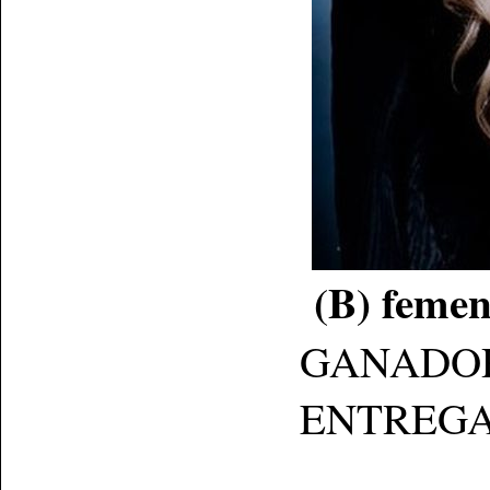
(B) femen
GANADOR: J
ENTREGA: Se 