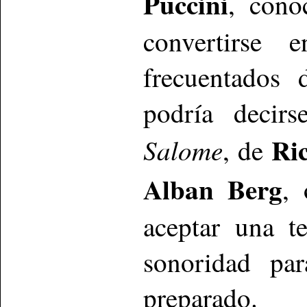
Puccini
, cono
convertirse
frecuentados 
podría decirs
Ri
Salome
, de
Alban Berg
, 
aceptar una t
sonoridad pa
preparado.