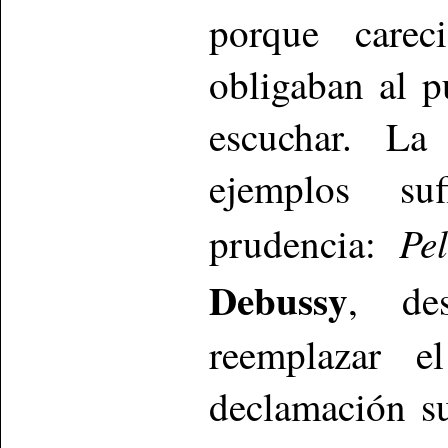
porque carec
obligaban al p
escuchar. La
ejemplos suf
Pe
prudencia:
Debussy
, de
reemplazar e
declamación s