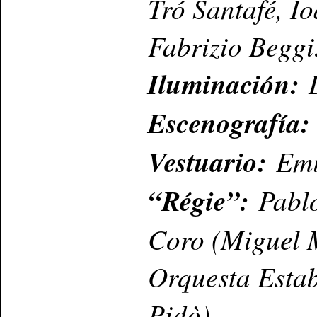
Tró Santafé, Io
Fabrizio Begg
Iluminación:
Escenografía
Vestuario:
Emi
“Régie”:
Pabl
Coro (Miguel 
Orquesta Estab
Pidò).