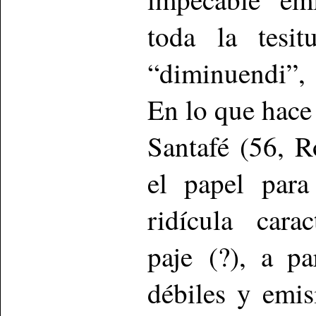
toda la tesit
“diminuendi”,
En lo que hace
Santafé (56, R
el papel para
ridícula car
paje (?), a p
débiles y emi