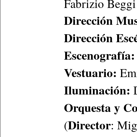
Fabrizio Beggi
Dirección Mus
Dirección Esc
Escenografía:
Vestuario:
Emi
Iluminación:
D
Orquesta y C
Director
(
: Mig