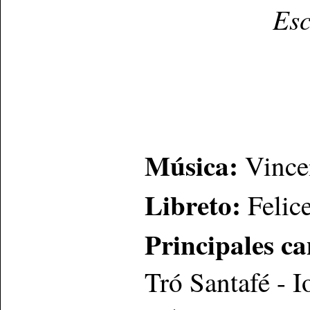
Esc
Música:
Vincen
Libreto:
Felic
Principales ca
Tró Santafé - I