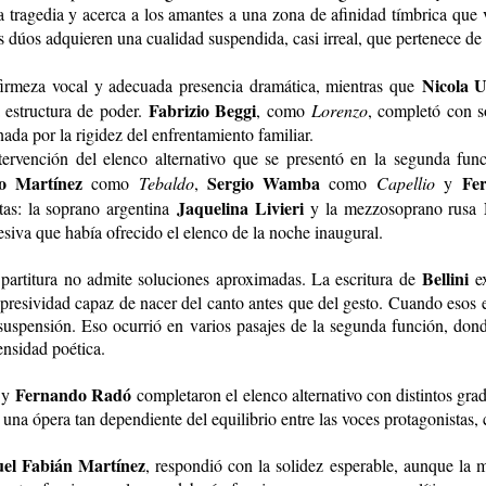
la tragedia y acerca a los amantes a una zona de afinidad tímbrica qu
s dúos adquieren una cualidad suspendida, casi irreal, que pertenece de
Nicola Ul
 firmeza vocal y adecuada presencia dramática, mientras que
Fabrizio Beggi
 estructura de poder.
, como
Lorenzo
, completó con s
a por la rigidez del enfrentamiento familiar.
ntervención del elenco alternativo que se presentó en la segunda fun
go Martínez
Sergio Wamba
Fe
como
Tebaldo
,
como
Capellio
y
Jaquelina Livieri
tas: la soprano argentina
y la mezzosoprano rusa
siva que había ofrecido el elenco de la noche inaugural.
Bellini
a partitura no admite soluciones aproximadas. La escritura de
ex
resividad capaz de nacer del canto antes que del gesto. Cuando esos el
suspensión. Eso ocurrió en varios pasajes de la segunda función, dond
ensidad poética.
Fernando Radó
y
completaron el elenco alternativo con distintos gra
n una ópera tan dependiente del equilibrio entre las voces protagonistas,
el Fabián Martínez
, respondió con la solidez esperable, aunque la 