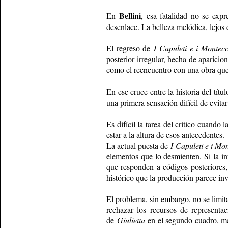
Bellini
En
, esa fatalidad no se exp
desenlace. La belleza melódica, lejos 
El regreso de
I Capuleti e i Montecc
posterior irregular, hecha de aparicio
como el reencuentro con una obra que 
En ese cruce entre la historia del títu
una primera sensación difícil de evitar
Es difícil la tarea del crítico cuando
estar a la altura de esos antecedentes.
La actual puesta de
I Capuleti e i Mo
elementos que lo desmienten. Si la int
que responden a códigos posteriores
histórico que la producción parece inv
El problema, sin embargo, no se limita 
rechazar los recursos de represent
de
Giulietta
en el segundo cuadro, má