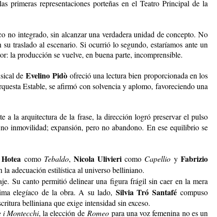
as primeras representaciones porteñas en el Teatro Principal de la
lico no integrado, sin alcanzar una verdadera unidad de concepto. No
n su traslado al escenario. Si ocurrió lo segundo, estaríamos ante un
ayor: la producción se vuelve, en buena parte, incomprensible.
Evelino Pidò
usical de
ofreció una lectura bien proporcionada en los
 Orquesta Estable, se afirmó con solvencia y aplomo, favoreciendo una
 a la arquitectura de la frase, la dirección logró preservar el pulso
no inmovilidad; expansión, pero no abandono. En ese equilibrio se
 Hotea
Nicola Ulivieri
Fabrizio
como
Tebaldo
,
como
Capellio
y
la adecuación estilística al universo belliniano.
e. Su canto permitió delinear una figura frágil sin caer en la mera
Silvia Tró Santafé
lima elegíaco de la obra. A su lado,
compuso
critura belliniana que exige intensidad sin exceso.
e i Montecchi
, la elección de
Romeo
para una voz femenina no es un