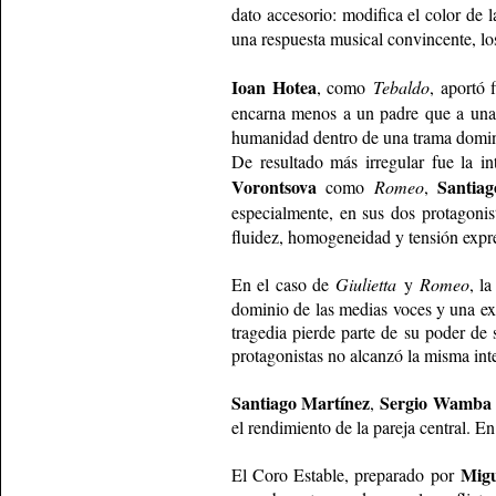
dato accesorio: modifica el color de 
una respuesta musical convincente, lo
Ioan Hotea
, como
Tebaldo
, aportó
encarna menos a un padre que a una
humanidad dentro de una trama dominad
De resultado más irregular fue la i
Vorontsova
Santia
como
Romeo
,
especialmente, en sus dos protagonis
fluidez, homogeneidad y tensión expre
En el caso de
Giulietta
y
Romeo
, l
dominio de las medias voces y una exp
tragedia pierde parte de su poder de 
protagonistas no alcanzó la misma int
Santiago Martínez
Sergio Wamba
,
el rendimiento de la pareja central. E
Migu
El Coro Estable, preparado por