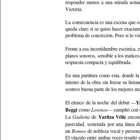
responder menos a una mirada actu
Victoria.
La consecuencia es una escena que osc
queda claro si se quiso hacer exactame
problema de concreción. Pero si lo vis
Frente a esa incertidumbre escénica, 
planos sonoros, sensible a los matice
respuesta compacta y equilibrada.
En una partitura como esta, donde la r
interno de la obra sin forzar su liri
sostuvo buena parte de los mejores m
Y
El elenco de la noche del debut —
Beggi
como
Lorenzo
— cumplió con cr
Yaritza Véliz
La
Giulietta
de
encont
pasividad, sostenida por una línea 
un
Romeo
de nobleza vocal y presencia
El vínculo entre ambas voces resultó