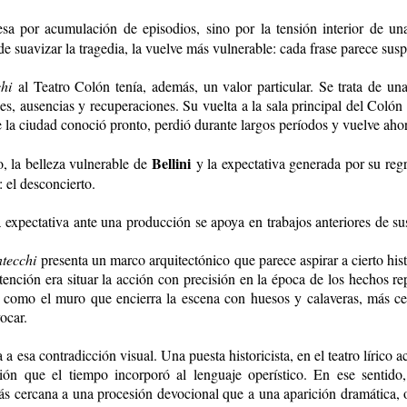
resa por acumulación de episodios, sino por la tensión interior de 
de suavizar la tragedia, la vuelve más vulnerable: cada frase parece susp
hi
al Teatro Colón tenía, además, un valor particular. Se trata de u
nes, ausencias y recuperaciones. Su vuelta a la sala principal del Colón
la ciudad conoció pronto, perdió durante largos períodos y vuelve aho
Bellini
lo, la belleza vulnerable de
y la expectativa generada por su regre
: el desconcierto.
 la expectativa ante una producción se apoya en trabajos anteriores de s
ntecchi
presenta un marco arquitectónico que parece aspirar a cierto his
ención era situar la acción con precisión en la época de los hechos repr
, como el muro que encierra la escena con huesos y calaveras, más c
ocar.
a esa contradicción visual. Una puesta historicista, en el teatro lírico a
ación que el tiempo incorporó al lenguaje operístico. En ese senti
s cercana a una procesión devocional que a una aparición dramática, o