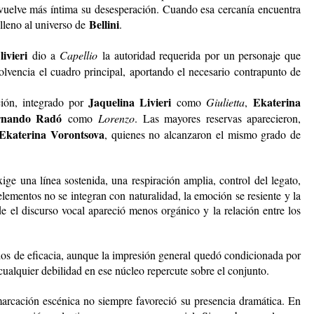
e vuelve más íntima su desesperación. Cuando esa cercanía encuentra
Bellini
 lleno al universo de
.
ivieri
dio a
Capellio
la autoridad requerida por un personaje que
olvencia el cuadro principal, aportando el necesario contrapunto de
Jaquelina Livieri
Ekaterina
ción, integrado por
como
Giulietta
,
rnando Radó
como
Lorenzo
. Las mayores reservas aparecieron,
Ekaterina Vorontsova
, quienes no alcanzaron el mismo grado de
ige una línea sostenida, una respiración amplia, control del legato,
ementos no se integran con naturalidad, la emoción se resiente y la
e el discurso vocal apareció menos orgánico y la relación entre los
dos de eficacia, aunque la impresión general quedó condicionada por
 cualquier debilidad en ese núcleo repercute sobre el conjunto.
marcación escénica no siempre favoreció su presencia dramática. En