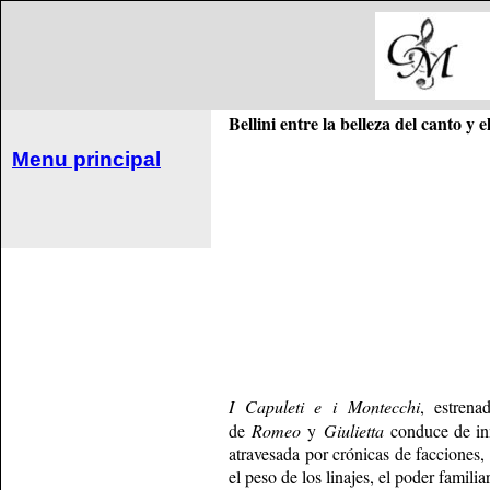
Bellini entre la belleza del canto y 
Menu principal
I Capuleti e i Montecchi
, estren
de
Romeo
y
Giulietta
conduce de inme
atravesada por crónicas de facciones, 
el peso de los linajes, el poder famili