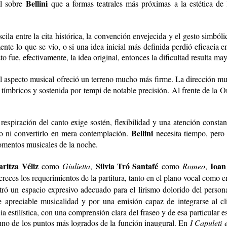
Bellini
al sobre
que a formas teatrales más próximas a la estética de l
ila entre la cita histórica, la convención envejecida y el gesto simbó
nte lo que se vio, o si una idea inicial más definida perdió eficacia e
to fue, efectivamente, la idea original, entonces la dificultad resulta m
el aspecto musical ofreció un terreno mucho más firme. La dirección m
s tímbricos y sostenida por tempi de notable precisión. Al frente de la
espiración del canto exige sostén, flexibilidad y una atención constante
Bellini
smo ni convertirlo en mera contemplación.
necesita tiempo, pero 
omentos musicales de la noche.
aritza Véliz
Silvia Tró Santafé
Ioan
como
Giulietta
,
como
Romeo
,
eces los requerimientos de la partitura, tanto en el plano vocal como en 
ró un espacio expresivo adecuado para el lirismo dolorido del personaj
de apreciable musicalidad y por una emisión capaz de integrarse al c
 estilística, con una comprensión clara del fraseo y de esa particular es
 uno de los puntos más logrados de la función inaugural. En
I Capuleti 