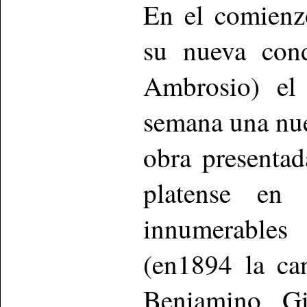
En el comienzo
su nueva cond
Ambrosio) el 
semana una nue
obra presentad
platense en
innumerable
(en1894 la ca
Beniamino Gi