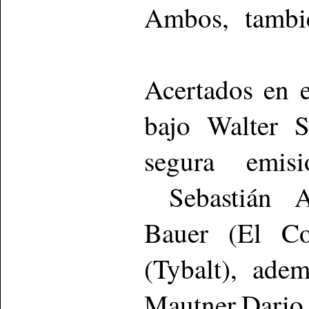
Ambos, también
Acertados en e
bajo Walter S
segura emisi
Sebastián An
Bauer (El Co
(Tybalt), ade
Mautner,Dari