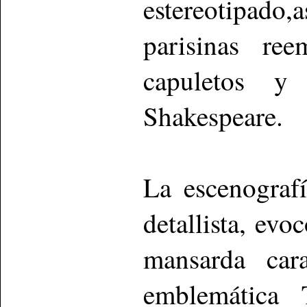
estereotipad
parisinas ree
capuletos 
Shakespeare.
La escenograf
detallista, evo
mansarda cara
emblemática 