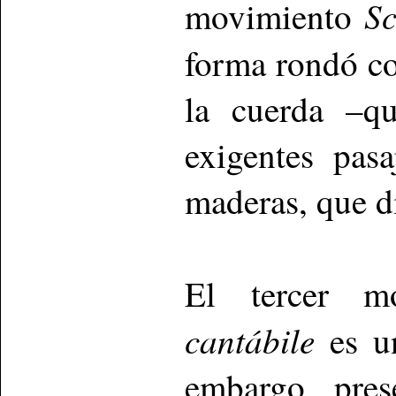
Sc
movimiento
forma rondó co
la cuerda –qu
exigentes pas
maderas, que di
El tercer m
cantábile
es u
embargo pres