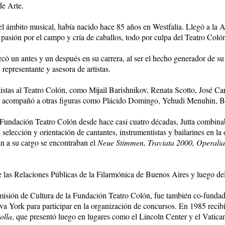
de Arte.
el ámbito musical, había nacido hace 85 años en Westfalia. Llegó a la 
 pasión por el campo y cría de caballos, todo por culpa del Teatro Colón”
ó un antes y un después en su carrera, al ser el hecho generador de su 
representante y asesora de artistas.
rtistas al Teatro Colón, como Mijail Barishnikov, Renata Scotto, José 
acompañó a otras figuras como Plácido Domingo, Yehudi Menuhin, Bever
a Fundación Teatro Colón
desde hace casi cuatro décadas, Jutta combinaba
a selección y orientación de cantantes, instrumentistas y bailarines en l
n a su cargo se encontraban el
Neue Stimmen, Traviata 2000, Operalia
 las Relaciones Públicas de la Filarmónica de Buenos Aires y luego del
omisión de Cultura de la Fundación Teatro Colón, fue también co-fund
va York para participar en la organización de concursos. En 1985 reci
olla
, que presentó luego en lugares como el Lincoln Center y el Vatica