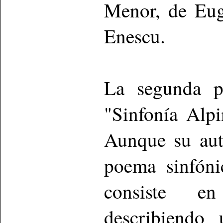
Menor, de Eug
Enescu.
La segunda pa
"Sinfonía Alp
Aunque su auto
poema sinfóni
consiste e
describiendo 