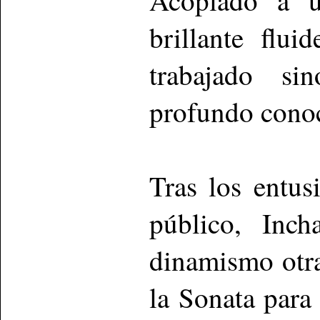
Acoplado a u
brillante flu
trabajado s
profundo conoc
Tras los entus
público, Inch
dinamismo otra
la Sonata para