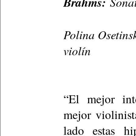
Brahms:
Sonat
Polina Osetins
violín
“El mejor int
mejor violinis
lado estas hi