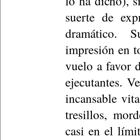
lo ha dicho), 
suerte de expr
dramático. S
impresión en t
vuelo a favor 
ejecutantes. V
incansable vit
tresillos, mor
casi en el lím