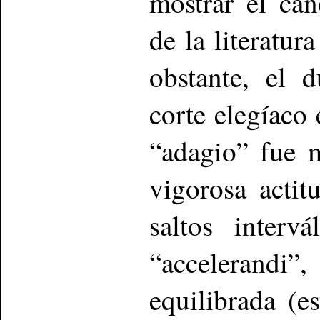
mostrar el ca
de la literatur
obstante, el 
corte elegíaco
“adagio” fue m
vigorosa actit
saltos interv
“accelerandi
equilibrada (