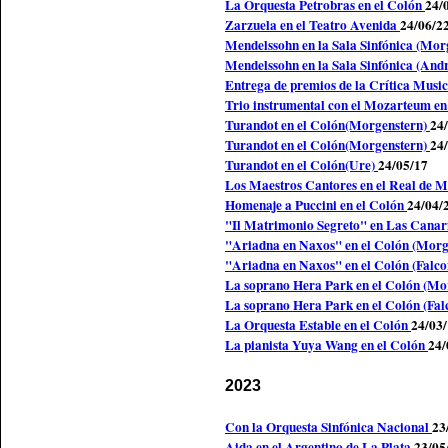
La Orquesta Petrobras en el Colón
24/
Zarzuela en el Teatro Avenida
24/06/2
Mendelssohn en la Sala Sinfónica (Mor
Mendelssohn en la Sala Sinfónica (And
Entrega de premios de la Crítica Musi
Trio instrumental con el Mozarteum en
Turandot en el Colón(Morgenstern)
24
Turandot en el Colón(Morgenstern)
24
Turandot en el Colón(Ure)
24/05/17
Los Maestros Cantores en el Real de 
Homenaje a Puccini en el Colón
24/04/
"Il Matrimonio Segreto" en Las Canar
"Ariadna en Naxos" en el Colón (Morg
"Ariadna en Naxos" en el Colón (Falc
La soprano Hera Park en el Colón (Mo
La soprano Hera Park en el Colón (Fal
La Orquesta Estable en el Colón
24/03
La pianista Yuya Wang en el Colón
24/
2023
Con la Orquesta Sinfónica Nacional
23
Aida en el Argentino de La Plata
23/05