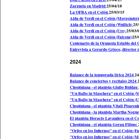
Zarzuela en Madrid
25/04/18
La OFBA en el Colón
25/03/15
Aida de Verdi en el Colón (Morgenster
Aida de Verdi en el Colón (Wullich)
25/
Aida de Verdi en el Colón (Ure)
25/03/
Aida de Verdi en el Colón (Falcone)
25/
Centenario de la Orquesta Estable del
Entrevista a Gerardo Grieco, director
2024
Balance de la temporada lírica 2024
24
Balance de conciertos y recitales 2024
Chopiniana - el pianista Giulio Biddau
"Un Ballo in Maschera" en el Colón (
"Un Ballo in Maschera" en el Colón (
Chopiniana - el pianista Vitali Pisaren
Chopiniana - la pianista Martha Nogu
El pianista Horacio Lavandera en el C
Chopiniana - el pianista Goran Filipec
"Orfeo en los Infiernos" en el Colón (F
"Orfeo en los Infiernos" en el Colón (