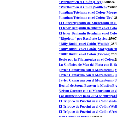
"Werther" en el Colón (Ure)
25/08/24
"Werther" en el Colón (Wullich)
25/08
Jonathan Tetelman en el Colón (Morge
Jonathan Tetelman en el Colón (Ure)
2
El Concertgebouw de Amsterdam en e
El tenor Benjamin Bernheim en el Col
El tenor Benjamin Bernheim en el Coló
"Rigoletto" por Exsultate Lyrica
25/07
"Billy Budd" en el Colón (Wullich)
25/
"Billy Budd" en el Colón (Morgenster
"Billy Budd" en el Colón (Falcone)
25/
Berio por la Filarmónica en el Colón
2
La Sinfónica de Mar del Plata con R. 
Javier Camarena con el Mozarteum (
Javier Camarena con el Mozarteum (F
Javier Camarena con el Mozarteum (U
Recital de Suona Bene en la Masión B
Nelson Goerner con el Mozarteum en e
Las distinciones para 2024 se entregar
El Tríptico de Puccini en el Colón (Fal
El Tríptico de Puccini en el Colón (Wul
El Tríptico de Puccini en el Colón (Ure)
Don Carlos en Paris
25/04/25