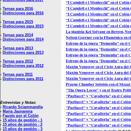
“I Capuleti e i Montecchi” en el Colón
“I Capuleti e i Montecchi” en el Colón 
-
Ternas para 2016
-
Distinciones para 2016
“I Capuleti e i Montecchi” en el Colón
“I Capuleti e i Montecchi” en el Colón 
-
Ternas para 2015
“I Capuleti e i Montecchi” en el Colón 
-
Distinciones para 2015
La pianista Kei Solvang en Bergen, N
-
Ternas para 2014
Nelson Goerner con la Filamónica en e
-
Distinciones para 2014
Estreno de la ópera "Dementia" en el 
-
Ternas para 2013
Estreno de la ópera "Dementia" en el 
-
Distinciones para 2013
Estreno de la ópera "Dementia" en el
Estreno de la ópera "Dementia" en el 
-
Ternas para 2012
-
Distinciones para 2012
Maxim Vengerov en el Ciclo Aura del 
Maxim Vengerov en el Ciclo Aura del
-
Ternas para 2011
Maxim Vengerov en el Ciclo Aura del 
-
Distinciones para 2011
Prague Chamber Soloists con el Moza
"The Opera Locos" y en el Teatro Poli
"Pagliacci" y "Cavalleria" en el Colón
"Pagliacci" y "Cavalleria" en el Coló
Entrevistas y Notas:
-
Ricardo Sciammarella
"Pagliacci" y "Cavalleria" en el Colón
-
Maria Jaunarena
"Pagliacci" y "Cavalleria" en el Colón
-
Fausto por el Colón
"Pagliacci" y "Cavalleria" en el Coló
-
15 años de gestión - 1
-
15 años de gestión - 2
"Pagliacci" y "Cavalleria" en el Colón
-
15 años de gestión - 3