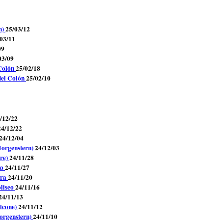
n)
25/03/12
03/11
09
03/09
 Colón
25/02/18
 del Colón
25/02/10
/12/22
24/12/22
24/12/04
Morgenstern)
24/12/03
Ure)
24/11/28
ko
24/11/27
era
24/11/20
oliseo
24/11/16
24/11/13
alcone)
24/11/12
Morgenstern)
24/11/10