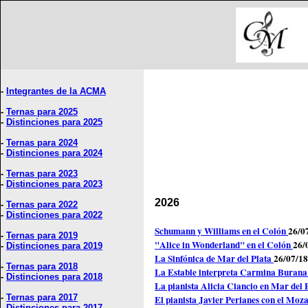
-
Integrantes de la ACMA
-
Ternas para 2025
-
Distinciones para 2025
-
Ternas para 2024
-
Distinciones para 2024
-
Ternas para 2023
-
Distinciones para 2023
2026
-
Ternas para 2022
-
Distinciones para 2022
Schumann y Williams en el Colón
26/0
-
Ternas para 2019
"Alice in Wonderland" en el Colón
26/
-
Distinciones para 2019
La Sinfónica de Mar del Plata
26/07/18
-
Ternas para 2018
La Estable interpreta Carmina Buran
-
Distinciones para 2018
La pianista Alicia Ciancio en Mar del 
-
Ternas para 2017
El pianista Javier Perianes con el Mo
-
Distinciones para 2017