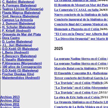
La Orquesta Sinfónica de Salta
26/04/0
-
C. Baldini (Balestena)
El Requiem de Mozart en Mar del Pla
-
A. Formaro (Balestena)
-
Teatros Líricos (Echevarría)
La Camerata UCASAL en Salta
26/03
-
Flauta Mágica (Balestena)
Nuevo concierto de la Sinfónica de Sal
-
Sinf. Heroica (Balestena)
Concierto inaugural de la Sinfónica de
-
Campus La Armonía
-
J. Dumont (Balestena)
Concierto final del Campus Musical e
-
H. Schuler (Balestena)
Homenaje a Piazzola en el Colón
26/01
-
F. Kröpfl (Andreoli)
"El Coro en la Òpera" por Alberto Bal
-
Orquesta de Mar del Plata
-
Dora Castro
"La Direcciòn Orquestal" por Mario 
-
D. Lurbe (Balestena)
-
J.L. Juri (Balestena)
2025
-
D.D.Xodó (2) (Balestena)
-
L.Berio (Andreoli)
-
E.Benzecry (Balestena)
La soprano Nadine Sierra en el Colón
-
E.Vasallo (Balestena)
La soprano Nadine Sierra en el Colón 
-
P.Almerares (Morgenstern)
-
100 años de Consagración
Marcelo Balat con la Sinfónica
25/11/2
-
D.D.Xodó (1) (Balestena)
El Ensemble Concentus BA (Ballestena
-
Fischer Dieskau (Ure)
Tercer concierto del Festival Garcia L
-
Malentendidos (Andreoli)
"La Traviata" en el Colón (Wullich)
25
"La Traviata" en el Colón (Morgenste
"La Traviata" en el Colón (Ure)
25/11/
La obra de Eric Satie en el Colón
25/11
Archivo 2013
Archivo 2012
La Orquesta Sinfónica en el Palacio Li
Archivo 2011
Concierto de La Bella Música en el Av
Archivo 2010