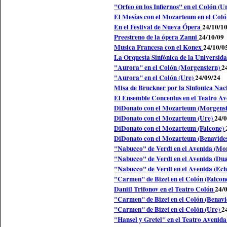
"Orfeo en los Infiernos" en el Colón (U
El Mesías con el Mozarteum en el Col
En el Festival de Nueva Ópera
24/10/1
Preestreno de la ópera Zanni
24/10/09
Musica Francesa con el Konex
24/10/0
La Orquesta Sinfónica de la Universida
"Aurora" en el Colón (Morgenstern)
2
"Aurora" en el Colón (Ure)
24/09/24
Misa de Bruckner por la Sinfonica Nac
El Ensemble Concentus en el Teatro A
DiDonato con el Mozarteum (Morgens
DiDonato con el Mozarteum (Ure)
24/0
DiDonato con el Mozarteum (Falcone)
DiDonato con el Mozarteum (Benavide
"Nabucco" de Verdi en el Avenida (Mo
"Nabucco" de Verdi en el Avenida (Du
"Nabucco" de Verdi en el Avenida (Ec
"Carmen" de Bizet en el Colón (Falcon
Daniil Trifonov en el Teatro Colón
24/
"Carmen" de Bizet en el Colón (Benavi
"Carmen" de Bizet en el Colón (Ure)
2
"Hansel y Gretel" en el Teatro Avenid