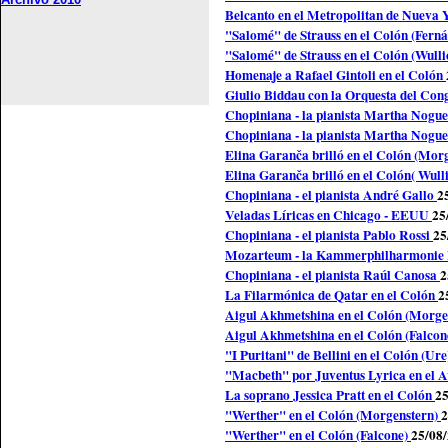
Belcanto en el Metropolitan de Nueva
"Salomé" de Strauss en el Colón (Fern
"Salomé" de Strauss en el Colón (Wull
Homenaje a Rafael Gintoli en el Colón
Giulio Biddau con la Orquesta del Con
Chopiniana - la pianista Martha Nogue
Chopiniana - la pianista Martha Nogue
Elina Garanča brilló en el Colón (Mor
Elina Garanča brilló en el Colón( Wull
Chopiniana - el pianista André Gallo
2
Veladas Líricas en Chicago - EEUU
25
Chopiniana - el pianista Pablo Rossi
25
Mozarteum - la Kammerphilharmonie
Chopiniana - el pianista Raúl Canosa
2
La Filarmónica de Qatar en el Colón
2
Aigul Akhmetshina en el Colón (Morge
Aigul Akhmetshina en el Colón (Falcon
"I Puritani" de Bellini en el Colón (Ure
"Macbeth" por Juventus Lyrica en el 
La soprano Jessica Pratt en el Colón
25
"Werther" en el Colón (Morgenstern)
2
"Werther" en el Colón (Falcone)
25/08